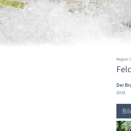
Region:
Fel
Der Br
sind.
Bi