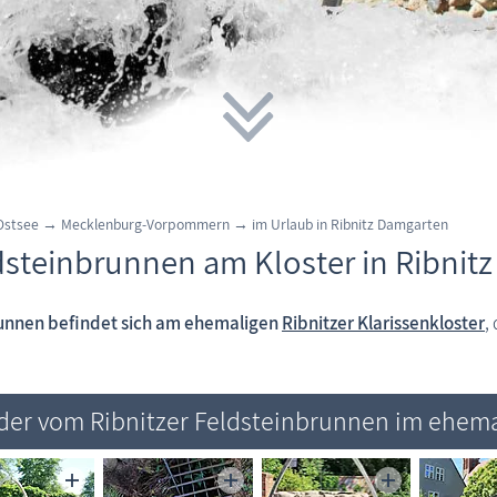
 Ostsee → Mecklenburg-Vorpommern → im Urlaub in Ribnitz Damgarten
dsteinbrunnen am Kloster in Ribnitz
unnen befindet sich am ehemaligen
Ribnitzer Klarissenkloster
,
lder vom Ribnitzer Feldsteinbrunnen im ehemal