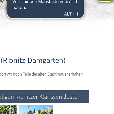
 (Ribnitz-Damgarten)
 dort wo noch Teile der alten Stadtmauer erhalten
igen Ribnitzer Klarissenkloster
Ribnitz-Damgarten: Feldsteinbrunnen im ehemaligen Kloster