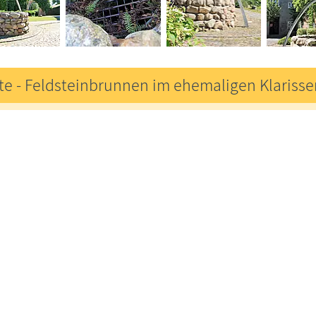
te - Feldsteinbrunnen im ehemaligen Klarisse