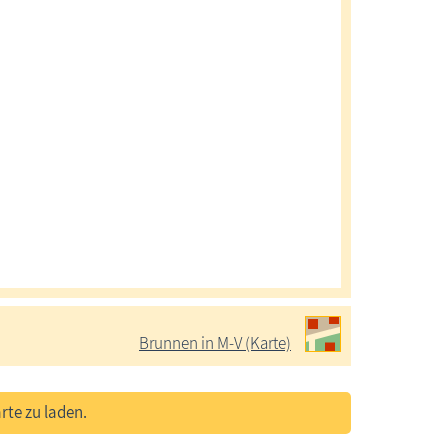
Feldsteinbrunnen im ehemaligen Klarissenkloster
Brunnen in M-V (Karte)
rte zu laden.