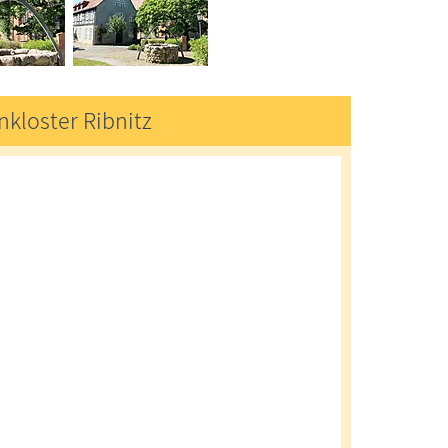
nkloster Ribnitz