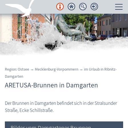
Unterkünfte
Regionales
Urlaubsorte
Karten
Region: Ostsee → Mecklenburg-Vorpommern → im Urlaub in Ribnitz-
Damgarten
Freizeit
ARETUSA-Brunnen in Damgarten
Wissenswertes
Der Brunnen in Damgarten befindet sich in der Stralsunder
Veranstaltungen
Straße, Ecke Schillstraße.
Blog
Bilder vom Damgartener Brunnen