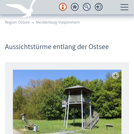
Region: Ostsee → Mecklenburg-Vorpommern
Unterkünfte
Regionales
Aussichtstürme entlang der Ostsee
Urlaubsorte
Karten
Freizeit
Wissenswertes
Veranstaltungen
Blog