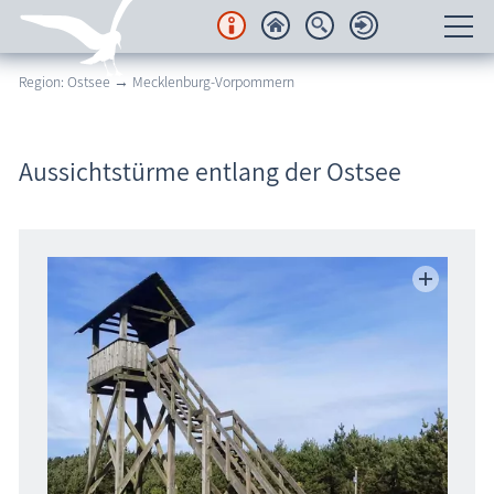
Region: Ostsee → Mecklenburg-Vorpommern
Unterkünfte
Regionales
Aussichtstürme entlang der Ostsee
Urlaubsorte
Karten
Freizeit
Wissenswertes
Veranstaltungen
Blog