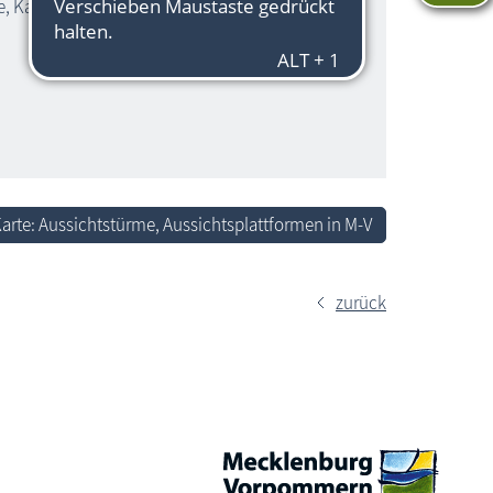
, Kachliner See, Ostsee
arte: Aussichtstürme, Aussichtsplattformen in M-V
zurück