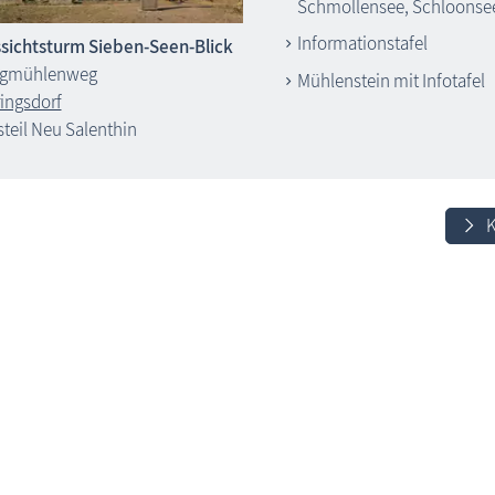
Schmollensee, Schloonsee
Informationstafel
sichtsturm Sieben-Seen-Blick
rgmühlenweg
Mühlenstein mit Infotafel
ingsdorf
steil Neu Salenthin
K