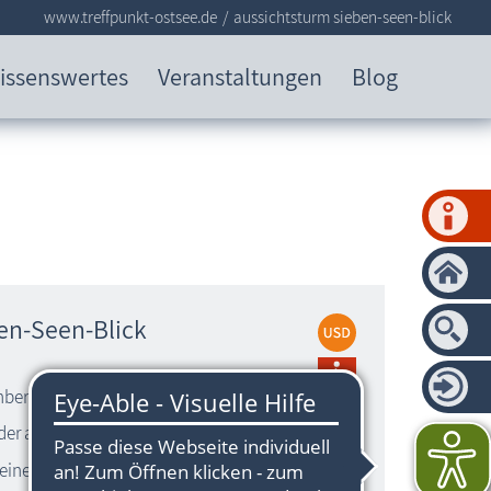
www.treffpunkt-ostsee.de
aussichtsturm sieben-seen-blick
issenswertes
Veranstaltungen
Blog
en-Seen-Blick
berg bei Neu Sallenthin
 der anderen Seite des Weges
leiner und Großer Krebssee, Gothensee,