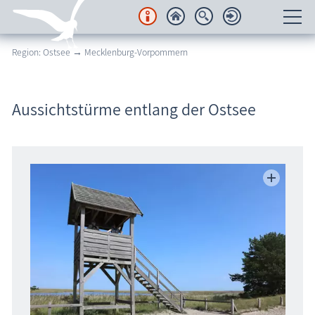
Region: Ostsee → Mecklenburg-Vorpommern
Unterkünfte
Regionales
Aussichtstürme entlang der Ostsee
Urlaubsorte
Karten
Freizeit
Wissenswertes
Veranstaltungen
Blog