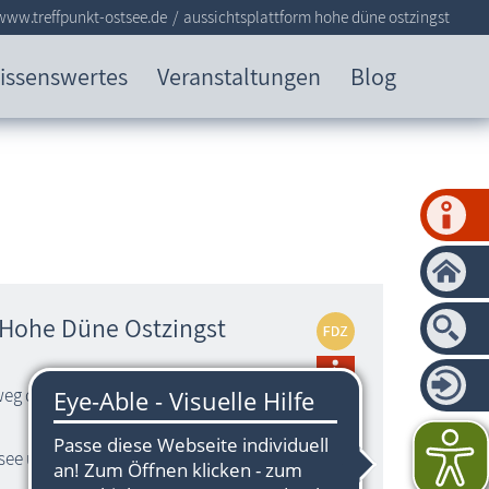
www.treffpunkt-ostsee.de
aussichtsplattform hohe düne ostzingst
issenswertes
Veranstaltungen
Blog
 Hohe Düne Ostzingst
g durch das Naturschutzgebiet zur
stsee und den Ostzingst