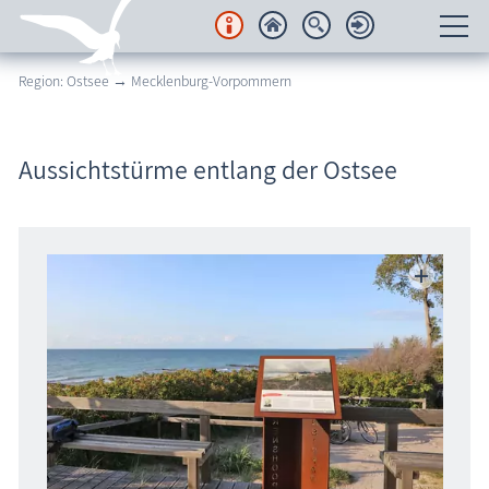
Region: Ostsee → Mecklenburg-Vorpommern
Unterkünfte
Regionales
Aussichtstürme entlang der Ostsee
Urlaubsorte
Karten
Freizeit
Wissenswertes
Veranstaltungen
Blog