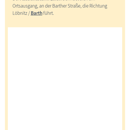
Ortsausgang, an der Barther Straße, die Richtung
Löbnitz /
Barth
führt.