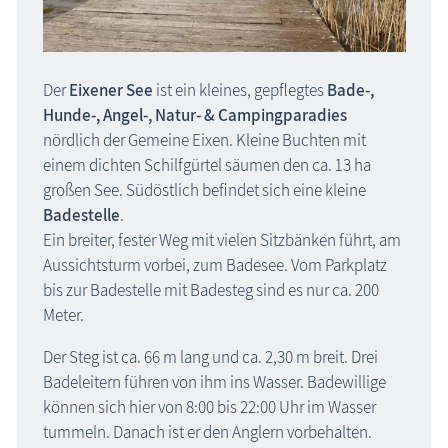
Museen
Naturzentren, Nationalparks
Der
Eixener See
ist ein kleines, gepflegtes
Bade-,
Parkanlagen & Gärten
Hunde-, Angel-, Natur- & Camping­paradies
Promenaden
nördlich der Gemeine Eixen. Kleine Buchten mit
Schlösser & Burgen
einem dichten Schilfgürtel säumen den ca. 13 ha
großen See. Südöstlich befindet sich eine kleine
Seebrücken, Molen
Badestelle
.
Sehenswertes »Dies und Das«
Ein breiter, fester Weg mit vielen Sitzbänken führt, am
Steinkreise
Aussichtsturm vorbei, zum Badesee. Vom Parkplatz
bis zur Badestelle mit Badesteg sind es nur ca. 200
Strandpromenaden, Flaniermeilen
Meter.
Windmühlen, Mühlen
Zoo & Tierpark
Der Steg ist ca. 66 m lang und ca. 2,30 m breit. Drei
Badeleitern führen von ihm ins Wasser. Badewillige
ehemalige Sehenswürdigkeiten
können sich hier von 8:00 bis 22:00 Uhr im Wasser
Traditionelles
tummeln. Danach ist er den Anglern vorbehalten.