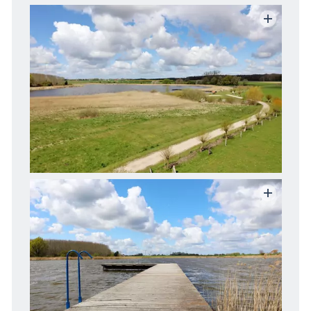
die Natur erleben
Geschichten, Märchen & Sagen
Kranich Grus grus
Maritimes
Eixen: Aussichtsturm Eixener See
Sehenswertes
MEGA-Suche Sehenswürdigkeiten
Aussichtstürme
Brunnen
Großsteingräber
Historische Bauwerke
Kirchen
Lehrpfade
Leuchttürme