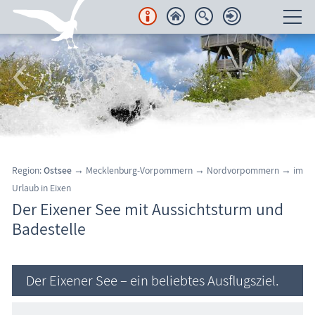
Unterkünfte
Regionales
Urlaubsorte
Karten
Region:
Ostsee
→ Mecklenburg-Vorpommern → Nordvorpommern
→
im
Urlaub in Eixen
Freizeit
Der Eixener See mit Aussichtsturm und
Badestelle
Wissenswertes
Aktuelles
Der Eixener See – ein beliebtes Ausflugsziel.
FKK-Strände
den Strand erleben