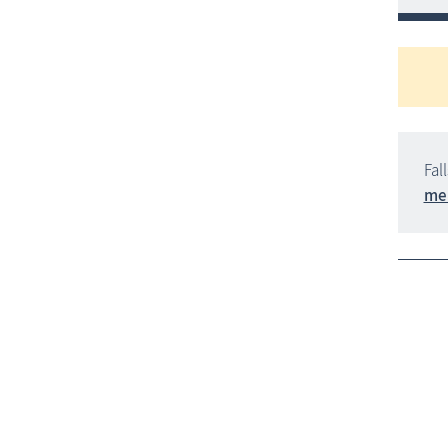
Fal
me