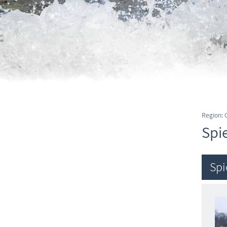
Region:
Spi
Spi