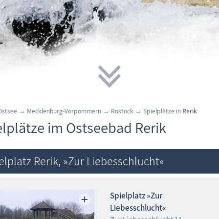
 Ostsee
→
Mecklenburg-Vorpommern
→
Rostock
→
Spielplätze in
Rerik
elplätze im Ostseebad Rerik
elplatz Rerik, »Zur Liebesschlucht«
Spielplatz »Zur
Liebesschlucht«