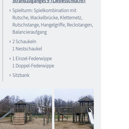
Strandzuganges 9 »Liebesschlucht«
Spielturm: Spielkombination mit
Spielplätze
Rutsche, Wackelbrücke, Kletternetz,
Rutschstange, Hangelgriffe, Reckstangen,
Balancieraufgang
2 Schaukeln
1 Nestschaukel
1 Einzel-Federwippe
1 Doppel-Federwippe
Sitzbank