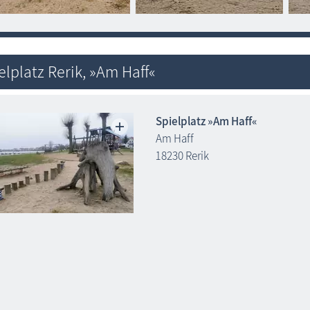
elplatz Rerik, »Am Haff«
Spielplatz »Am Haff«
Am Haff
18230 Rerik