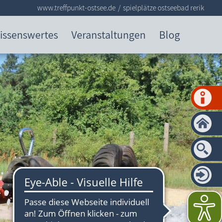
www.treffpunkt-ostsee.de
spielplätze ostseebad rerik
issenswertes
Veranstaltungen
Blog