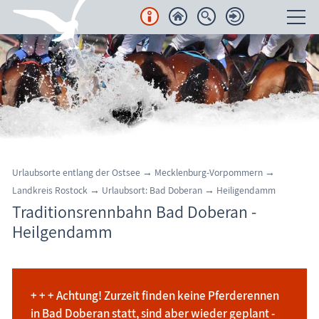
Unterkünfte
Regionales
Urlaubsorte
Karten
Urlaubsorte entlang der Ostsee
→
Mecklenburg-Vorpommern
→
Landkreis Rostock
→
Urlaubsort: Bad Doberan
→
Heiligendamm
Freizeit
Traditionsrennbahn Bad Doberan -
Heilgendamm
Wissenswertes
Veranstaltungen
+ + + Achtung! Zurzeit finden keine Pferderennen
Bad-Doberan: Pferderennbahn Heiligendamm
Blog
in Bad Doberan statt, sind aber wieder geplant -