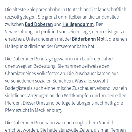
Die älteste Galopprennbahn in Deutschland ist landschaftlich
reizvoll gelegen. Sie grenzt unmittelbar an die Lindenallee
zwischen
Bad Doberan
und
Heiligendamm
. Der
Veranstaltungsort profitiert von seiner Lage, denn er ist gut zu
erreichen. Unter anderem mit der
Bäderbahn Molli
, die einen
Haltepunkt direkt an der Ostseerennbahn hat.
Die Doberaner Renntage gewannen im Laufe der Jahre
unentwegt an Bedeutung. Sie nahmen zeitweise den
Charakter eines Volksfestes an. Die Zuschauer kamen aus
verschiedenen sozialen Schichten. Was alle, sowohl
Badegäste als auch einheimische Zuschauer verband, war ein
sichtliches Vergnügen an den Wettkämpfen und an den edlen
Pferden. Dieser Umstand beflügelte übrigens nachhaltig die
Pferdezucht in Mecklenburg.
Die Doberaner Rennbahn war nach englischem Vorbild
errichtet worden. Sie hatte glanzvolle Zeiten, als man Rennen