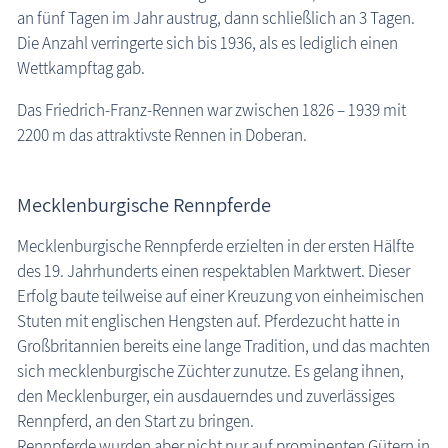
an fünf Tagen im Jahr austrug, dann schließlich an 3 Tagen.
Die Anzahl verringerte sich bis 1936, als es lediglich einen
Wettkampftag gab.
Das Friedrich-Franz-Rennen war zwischen 1826 – 1939 mit
2200 m das attraktivste Rennen in Doberan.
Mecklenburgische Rennpferde
Mecklenburgische Rennpferde erzielten in der ersten Hälfte
des 19. Jahrhunderts einen respektablen Marktwert. Dieser
Erfolg baute teilweise auf einer Kreuzung von einheimischen
Stuten mit englischen Hengsten auf. Pferdezucht hatte in
Großbritannien bereits eine lange Tradition, und das machten
sich mecklenburgische Züchter zunutze. Es gelang ihnen,
den Mecklenburger, ein ausdauerndes und zuverlässiges
Rennpferd, an den Start zu bringen.
Rennpferde wurden aber nicht nur auf prominenten Gütern in