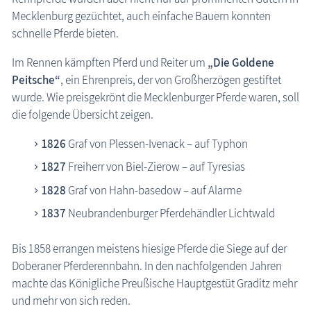
Mecklenburg gezüchtet, auch einfache Bauern konnten
schnelle Pferde bieten.
Im Rennen kämpften Pferd und Reiter um
„Die Goldene
Peitsche“
, ein Ehrenpreis, der von Großherzögen gestiftet
wurde. Wie preisgekrönt die Mecklenburger Pferde waren, soll
die folgende Übersicht zeigen.
1826
Graf von Plessen-Ivenack – auf Typhon
1827
Freiherr von Biel-Zierow – auf Tyresias
1828
Graf von Hahn-basedow – auf Alarme
1837
Neubrandenburger Pferdehändler Lichtwald
Bis 1858 errangen meistens hiesige Pferde die Siege auf der
Doberaner Pferderennbahn. In den nachfolgenden Jahren
machte das Königliche Preußische Hauptgestüt Graditz mehr
und mehr von sich reden.