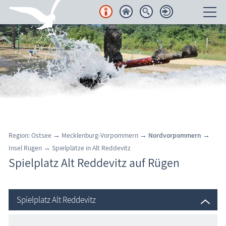
Unterkünfte
Regionales
Urlaubsorte
Karten
Region: Ostsee
→
Mecklenburg-Vorpommern
→
Nordvorpommern
→
Freizeit
Insel Rügen
→
Spielplätze in
Alt Reddevitz
Spielplatz Alt Reddevitz auf Rügen
Wissenswertes
Spielplätze
Veranstaltungen
Spielplatz Alt Reddevitz
Blog