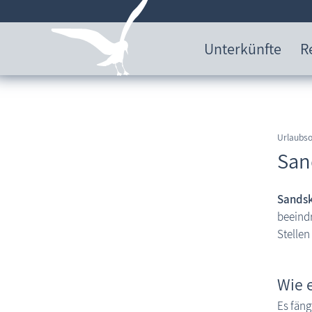
Unterkünfte
R
Urlaubso
San
Sandsk
beeind
Stellen
Wie 
Es fäng