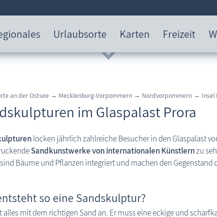
egionales
Urlaubsorte
Karten
Freizeit
W
rte an der Ostsee
→
Mecklenburg-Vorpommern
→
Nordvorpommern
→
Insel
dskulpturen im Glaspalast Prora
ulpturen
locken jährlich zahlreiche Besucher in den Glaspalast vo
ruckende
Sandkunstwerke von internationalen Künstlern
zu seh
 sind Bäume und Pflanzen integriert und machen den Gegenstand de
entsteht so eine Sandskulptur?
t alles mit dem richtigen Sand an. Er muss eine eckige und scharf