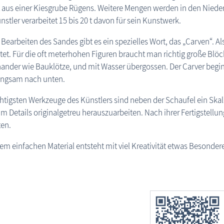
us einer Kiesgrube Rügens. Weitere Mengen werden in den Niederla
stler verarbeitet 15 bis 20 t davon für sein Kunstwerk.
 Bearbeiten des Sandes gibt es ein spezielles Wort, das „Carven“. 
tet. Für die oft meterhohen Figuren braucht man richtig große Blöc
ander wie Bauklötze, und mit Wasser übergossen. Der Carver begi
angsam nach unten.
htigsten Werkzeuge des Künstlers sind neben der Schaufel ein Skalpel
um Details originalgetreu herauszuarbeiten. Nach ihrer Fertigstell
ten.
em einfachen Material entsteht mit viel Kreativität etwas Besonder