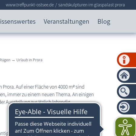
www.treffpunkt-ostsee.de
sandskulpturen im glaspalast prora
issenswertes
Veranstaltungen
Blog
 Rügen
→
Urlaub in Prora
n Prora. Auf einer Fläche von 4000 m² sind
en, immer zu einem neuen Thema. An einigen
r Ausstellung zusätzlich lebendig.
kantige Körnung haben. Kein Ostseesand. Der Sand