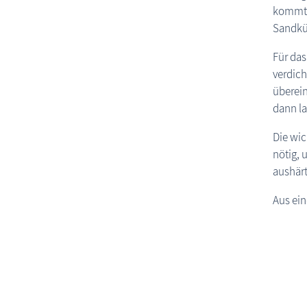
kommt a
Sandkün
Für das
verdich
überein
dann l
Die wic
nötig, 
aushär
Aus ein