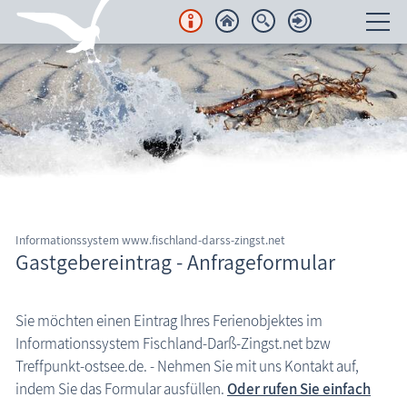
Unterkünfte
Regionales
Urlaubsorte
Karten
Informationssystem www.fischland-darss-zingst.net
Freizeit
Gastgebereintrag - Anfrageformular
Wissenswertes
Sie möchten einen Eintrag Ihres Ferienobjektes im
Informationssystem Fischland-Darß-Zingst.net bzw
Veranstaltungen
Informationssystem Fischland-Darß-Zingst
Treffpunkt-ostsee.de. - Nehmen Sie mit uns Kontakt auf,
indem Sie das Formular ausfüllen.
Oder rufen Sie einfach
Blog