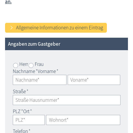
an.
Allgemeine Informationen zu einem Eintrag
Angaben zum Gastgeber
Herr
Frau
Nachname
*
Vorname
*
Straße
*
PLZ
*
Ort
*
Telefon
*