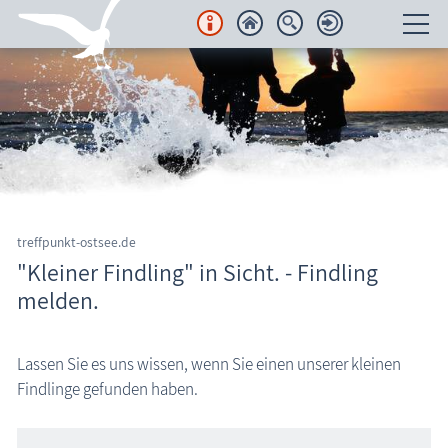
Unterkünfte
Regionales
Urlaubsorte
Karten
treffpunkt-ostsee.de
"Kleiner Findling" in Sicht. - Findling
Freizeit
Wissenswertes
melden.
Wissenswertes
Lassen Sie es uns wissen, wenn Sie einen unserer kleinen
Veranstaltungen
Findlinge gefunden haben.
Blog