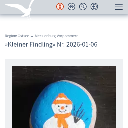
Unterkünfte
Region: Ostsee → Mecklenburg-Vorpommern
Regionales
»Kleiner Findling« Nr. 2026-01-06
Urlaubsorte
Karten
Freizeit
Wissenswertes
Veranstaltungen
Blog