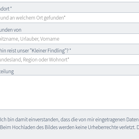
dort
*
unden von
in reist unser "Kleiner Findling"?
*
teilung
Ich bin damit einverstanden, dass die von mir eingetragenen Daten 
Beim Hochladen des Bildes werden keine Urheberrechte verletzt. Da