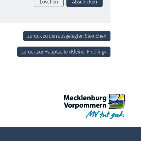
Löschen
Abschicken
zurück zu den ausgelegten Steinchen
zurück zur Hauptseite »Kleiner Findling«