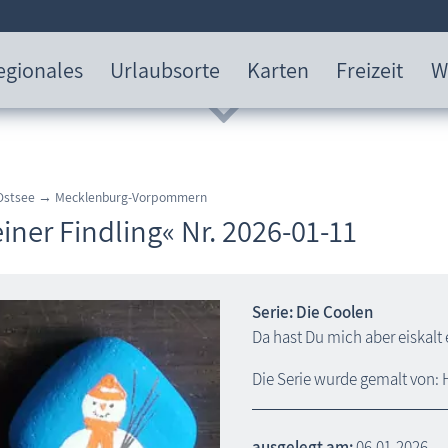
egionales
Urlaubsorte
Karten
Freizeit
W
 Ostsee → Mecklenburg-Vorpommern
iner Findling« Nr. 2026-01-11
Serie: Die Coolen
Da hast Du mich aber eiskalt 
Die Serie wurde gemalt von: 
ausgelegt am:
06.01.2026