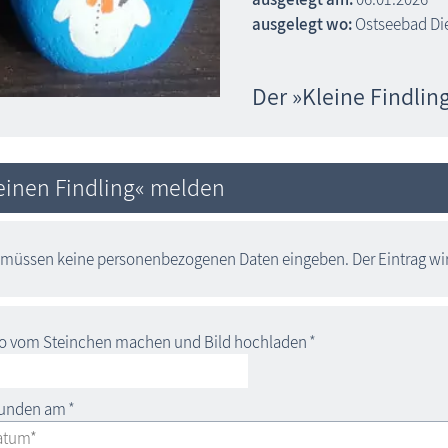
ausgelegt wo:
Ostseebad Di
Der »Kleine Findlin
einen Findling« melden
 müssen keine personenbezogenen Daten eingeben. Der Eintrag wird
o vom Steinchen machen und Bild hochladen
*
funden am
*