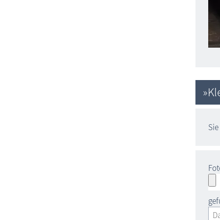
»Kl
Sie
Fot
ge