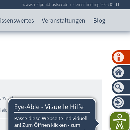
www.treffpunkt-ostsee.de
kleiner findling 2026-01-11
issenswertes
Veranstaltungen
Blog
erwischt.
Heidrun Gottlob, Rostock