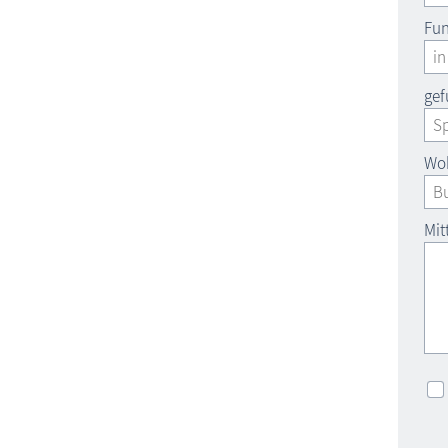
Fun
gef
Woh
Mit