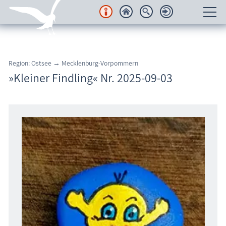
Unterkünfte
Region: Ostsee → Mecklenburg-Vorpommern
Regionales
»Kleiner Findling« Nr. 2025-09-03
Urlaubsorte
Karten
Freizeit
Wissenswertes
Veranstaltungen
Blog