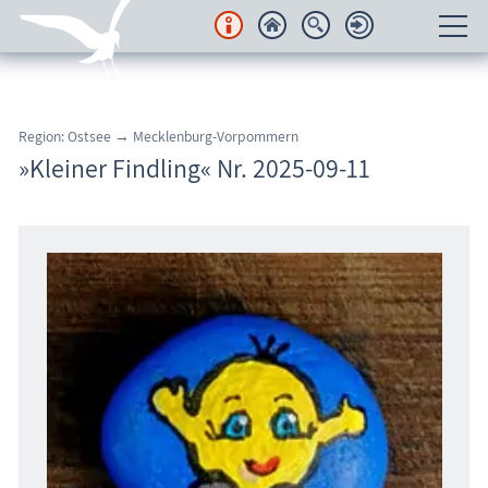
Unterkünfte
Region: Ostsee → Mecklenburg-Vorpommern
Regionales
»Kleiner Findling« Nr. 2025-09-11
Urlaubsorte
Karten
Freizeit
Wissenswertes
Veranstaltungen
Blog