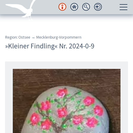
Unterkünfte
Region: Ostsee → Mecklenburg-Vorpommern
Regionales
»Kleiner Findling« Nr. 2024-0-9
Urlaubsorte
Karten
Freizeit
Wissenswertes
Veranstaltungen
Blog