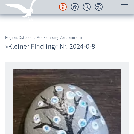
Unterkünfte
Region: Ostsee → Mecklenburg-Vorpommern
Regionales
»Kleiner Findling« Nr. 2024-0-8
Urlaubsorte
Karten
Freizeit
Wissenswertes
Veranstaltungen
Blog