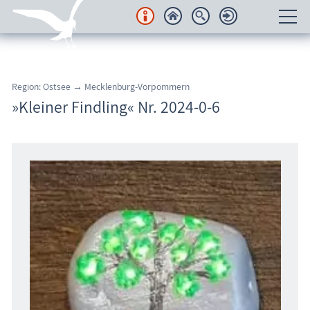
Unterkünfte
Region: Ostsee → Mecklenburg-Vorpommern
Regionales
»Kleiner Findling« Nr. 2024-0-6
Urlaubsorte
Karten
Freizeit
Wissenswertes
Veranstaltungen
Blog