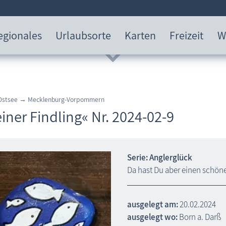
egionales
Urlaubsorte
Karten
Freizeit
W
 Ostsee → Mecklenburg-Vorpommern
iner Findling« Nr. 2024-02-9
Serie: Anglerglück
Da hast Du aber einen schön
ausgelegt am:
20.02.2024
ausgelegt wo:
Born a. Darß