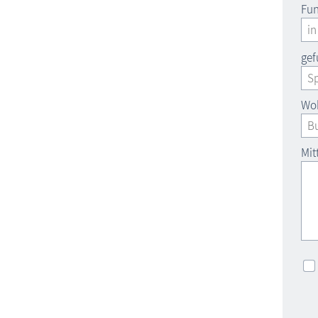
Fun
gef
Woh
Mit