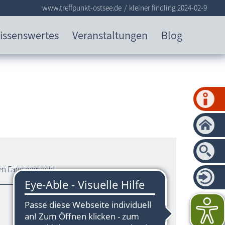
www.treffpunkt-ostsee.de
kleiner findling 2024-02-9
issenswertes
Veranstaltungen
Blog
en Fang gemacht.