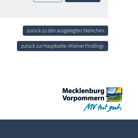
zurück zu den ausgelegten Steinchen
zurück zur Hauptseite »Kleiner Findling«