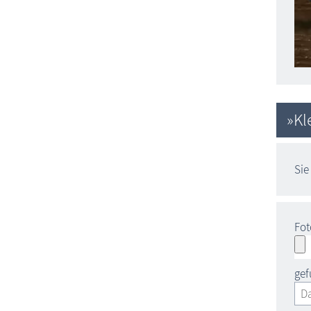
»Kl
Sie
Fot
ge