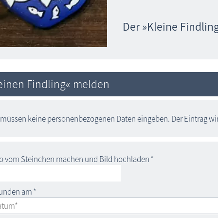
Der »Kleine Findlin
einen Findling« melden
 müssen keine personenbezogenen Daten eingeben. Der Eintrag wird
o vom Steinchen machen und Bild hochladen
*
funden am
*