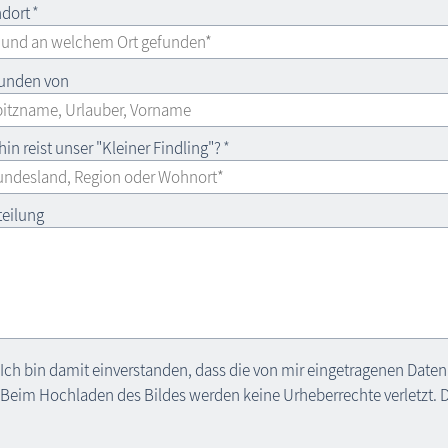
dort
*
unden von
in reist unser "Kleiner Findling"?
*
teilung
Ich bin damit einverstanden, dass die von mir eingetragenen Daten 
Beim Hochladen des Bildes werden keine Urheberrechte verletzt. Da