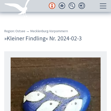
Unterkünfte
Region: Ostsee → Mecklenburg-Vorpommern
Regionales
»Kleiner Findling« Nr. 2024-02-3
Urlaubsorte
Karten
Freizeit
Wissenswertes
Veranstaltungen
Blog