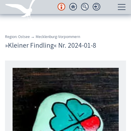
Unterkünfte
Region: Ostsee → Mecklenburg-Vorpommern
Regionales
»Kleiner Findling« Nr. 2024-01-8
Urlaubsorte
Karten
Freizeit
Wissenswertes
Veranstaltungen
Blog