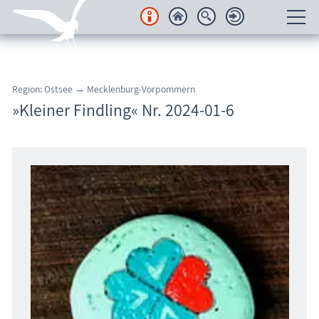
Unterkünfte
Region: Ostsee → Mecklenburg-Vorpommern
Regionales
»Kleiner Findling« Nr. 2024-01-6
Urlaubsorte
Karten
Freizeit
Wissenswertes
Veranstaltungen
Blog