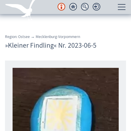
Unterkünfte
Region: Ostsee → Mecklenburg-Vorpommern
Regionales
»Kleiner Findling« Nr. 2023-06-5
Urlaubsorte
Karten
Freizeit
Wissenswertes
Veranstaltungen
Blog