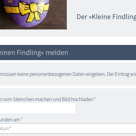
Der »Kleine Findlin
einen Findling« melden
 müssen keine personenbezogenen Daten eingeben. Der Eintrag wird
o vom Steinchen machen und Bild hochladen
*
funden am
*