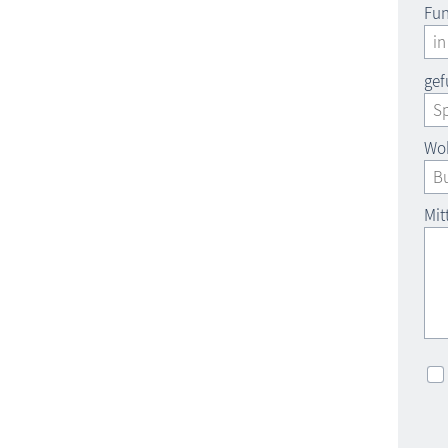
Fun
gef
Woh
Mit