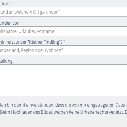
dort
*
unden von
in reist unser "Kleiner Findling"?
*
teilung
Ich bin damit einverstanden, dass die von mir eingetragenen Daten 
Beim Hochladen des Bildes werden keine Urheberrechte verletzt. Da