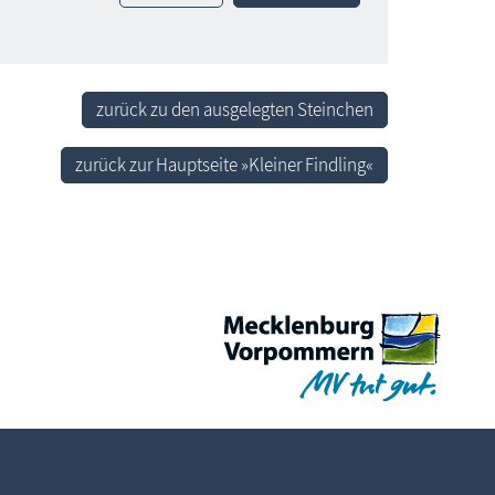
zurück zu den ausgelegten Steinchen
zurück zur Hauptseite »Kleiner Findling«