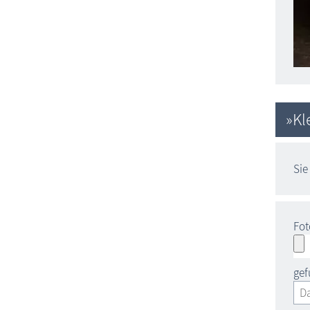
»Kl
Sie
Fot
ge