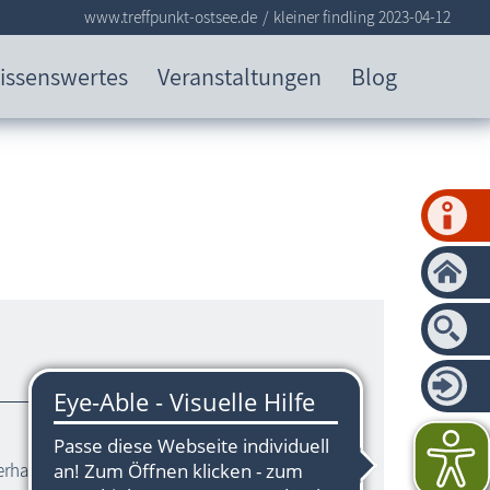
www.treffpunkt-ostsee.de
kleiner findling 2023-04-12
issenswertes
Veranstaltungen
Blog
erhagen