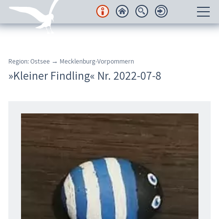
Unterkünfte
Region: Ostsee → Mecklenburg-Vorpommern
Regionales
»Kleiner Findling« Nr. 2022-07-8
Urlaubsorte
Karten
Freizeit
Wissenswertes
Veranstaltungen
Blog