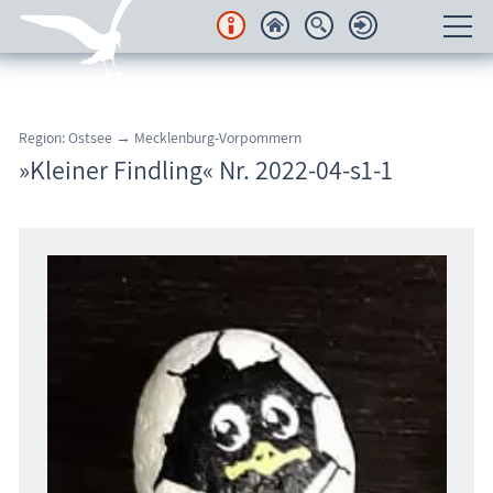
Unterkünfte
Region: Ostsee → Mecklenburg-Vorpommern
Regionales
»Kleiner Findling« Nr. 2022-04-s1-1
Urlaubsorte
Karten
Freizeit
Wissenswertes
Veranstaltungen
Blog