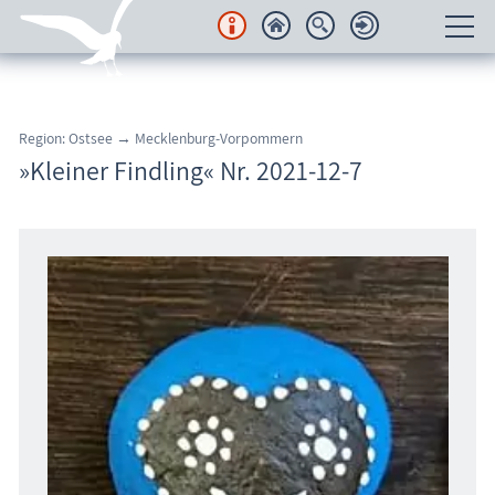
Unterkünfte
Region: Ostsee → Mecklenburg-Vorpommern
Regionales
»Kleiner Findling« Nr. 2021-12-7
Urlaubsorte
Karten
Freizeit
Wissenswertes
Veranstaltungen
Blog