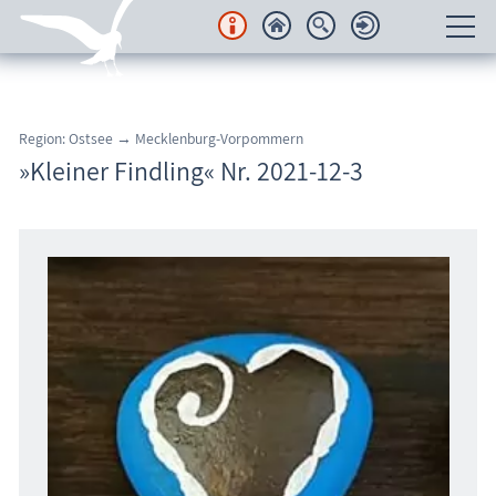
Unterkünfte
Region: Ostsee → Mecklenburg-Vorpommern
Regionales
»Kleiner Findling« Nr. 2021-12-3
Urlaubsorte
Karten
Freizeit
Wissenswertes
Veranstaltungen
Blog