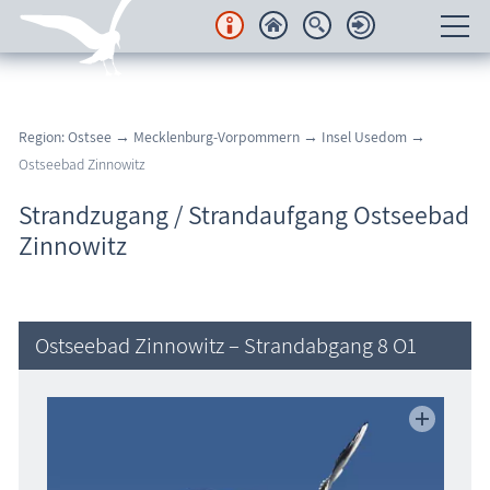
Unterkünfte
Region: Ostsee
→
Mecklenburg-Vorpommern
→
Insel Usedom
→
Regionales
Ostseebad Zinnowitz
Urlaubsorte
Strandzugang / Strandaufgang Ostseebad
Zinnowitz
Karten
Freizeit
Ostseebad Zinnowitz – Strandabgang 8 O1
Wissenswertes
Veranstaltungen
Blog