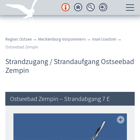
Unterkünfte
Region: Ostsee
→
Mecklenburg-Vorpommern
→
Insel Usedom
→
Regionales
Ostseebad Zempin
Urlaubsorte
Strandzugang / Strandaufgang Ostseebad
Zempin
Karten
Freizeit
Ostseebad Zempin – Strandabgang 7 E
Wissenswertes
Veranstaltungen
Blog