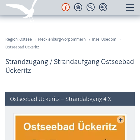
Unterkünfte
Region: Ostsee
→
Mecklenburg-Vorpommern
→
Insel Usedom
→
Regionales
Ostseebad Ückeritz
Urlaubsorte
Strandzugang / Strandaufgang Ostseebad
Ückeritz
Karten
Freizeit
Ostseebad Ückeritz – Strandabgang 4 X
Wissenswertes
Veranstaltungen
Blog