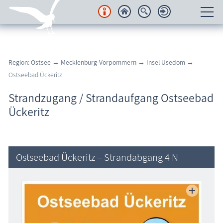
Unterkünfte
Region: Ostsee
→
Mecklenburg-Vorpommern
→
Insel Usedom
→
Regionales
Ostseebad Ückeritz
Urlaubsorte
Strandzugang / Strandaufgang Ostseebad
Ückeritz
Karten
Freizeit
Ostseebad Ückeritz – Strandabgang 4 N
Wissenswertes
Veranstaltungen
Blog