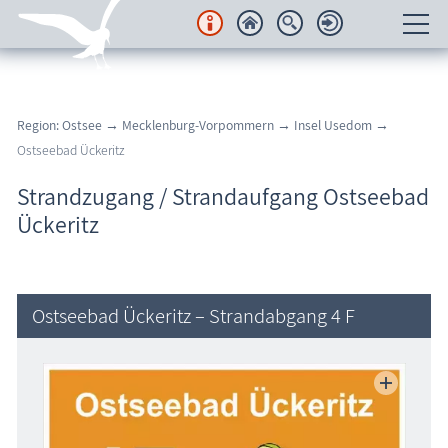
Unterkünfte
Region: Ostsee
→
Mecklenburg-Vorpommern
→
Insel Usedom
→
Regionales
Ostseebad Ückeritz
Urlaubsorte
Strandzugang / Strandaufgang Ostseebad
Ückeritz
Karten
Freizeit
Ostseebad Ückeritz – Strandabgang 4 F
Wissenswertes
Veranstaltungen
Blog