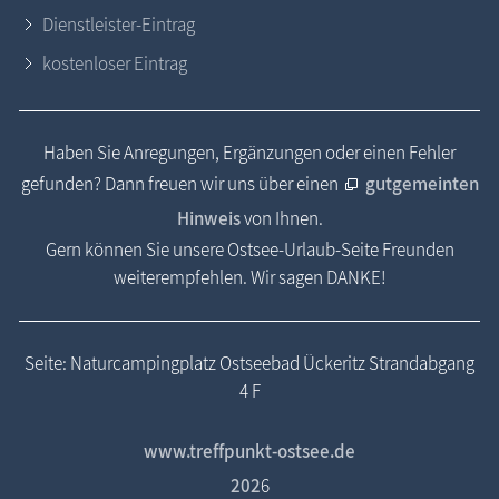
Dienstleister-Eintrag
kostenloser Eintrag
Haben Sie Anregungen, Ergänzungen oder einen Fehler
gefunden? Dann freuen wir uns über einen
gutgemeinten
Hinweis
von Ihnen.
Gern können Sie unsere Ostsee-Urlaub-Seite Freunden
weiterempfehlen. Wir sagen DANKE!
Seite: Naturcampingplatz Ostseebad Ückeritz Strandabgang
4 F
www.treffpunkt-ostsee.de
202
6