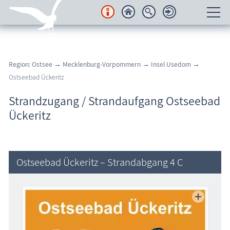
Unterkünfte
Region: Ostsee
→
Mecklenburg-Vorpommern
→
Insel Usedom
→
Regionales
Ostseebad Ückeritz
Urlaubsorte
Strandzugang / Strandaufgang Ostseebad
Ückeritz
Karten
Freizeit
Ostseebad Ückeritz – Strandabgang 4 C
Wissenswertes
Veranstaltungen
Blog