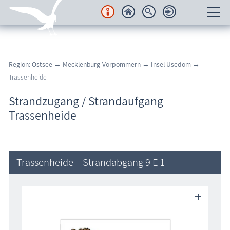
Unterkünfte
Region: Ostsee
→
Mecklenburg-Vorpommern
→
Insel Usedom
→
Regionales
Trassenheide
Urlaubsorte
Strandzugang / Strandaufgang
Trassenheide
Karten
Freizeit
Trassenheide – Strandabgang 9 E 1
Wissenswertes
Veranstaltungen
Blog