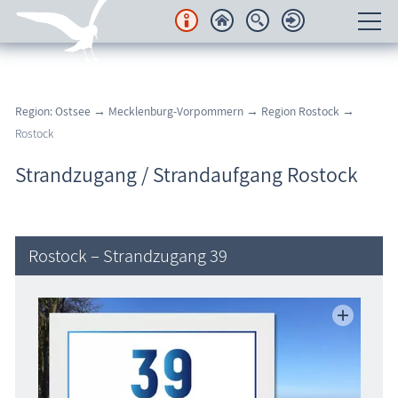
Unterkünfte
Region: Ostsee
→
Mecklenburg-Vorpommern
→
Region Rostock
→
Regionales
Rostock
Urlaubsorte
Strandzugang / Strandaufgang Rostock
Karten
Freizeit
Rostock – Strandzugang 39
Wissenswertes
Veranstaltungen
Blog