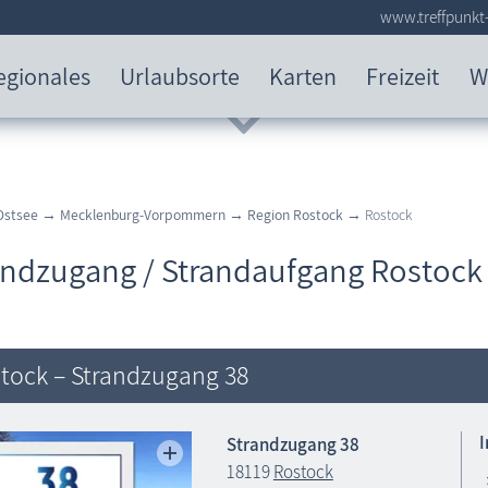
www.treffpunkt-
egionales
Urlaubsorte
Karten
Freizeit
W
Ostsee
→
Mecklenburg-Vorpommern
→
Region Rostock
→ Rostock
andzugang / Strandaufgang Rostock
tock – Strandzugang 38
Strandzugang 38
18119
Rostock