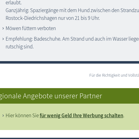
erlaubt.
Ganzjährig: Spaziergänge mit dem Hund zwischen den Strandzu
Rostock-Diedrichshagen nur von 21 bis 9 Uhr.
Möwen füttern verboten
Empfehlung: Badeschuhe. Am Strand und auch im Wasser liegen 
rutschig sind.
Für die Richtigkeit und Vol
gionale Angebote unserer Partner
Hier können Sie
für wenig Geld Ihre Werbung schalten
.