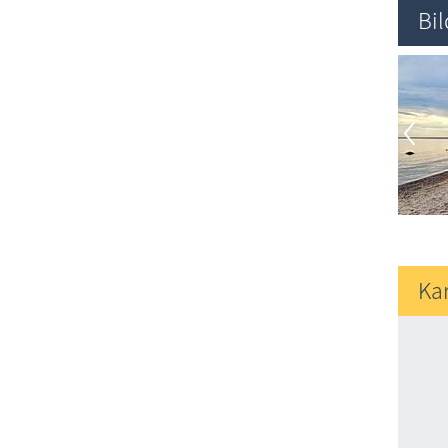
Bi
Ka