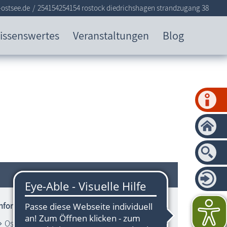
ostsee.de
254154254154 rostock diedrichshagen strandzugang 38
issenswertes
Veranstaltungen
Blog
Informationen zum Strandbereich
Ostsee