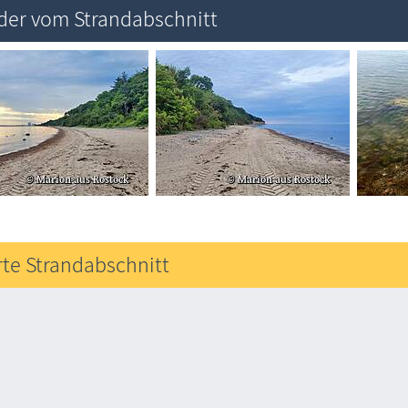
lder vom Strandabschnitt
rte Strandabschnitt