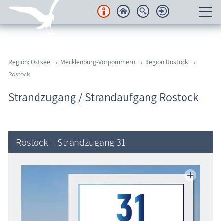
Unterkünfte
Region: Ostsee
→
Mecklenburg-Vorpommern
→
Region Rostock
→
Regionales
Rostock
Urlaubsorte
Strandzugang / Strandaufgang Rostock
Karten
Freizeit
Rostock – Strandzugang 31
Wissenswertes
Veranstaltungen
Blog