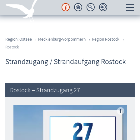
Unterkünfte
Region: Ostsee
→
Mecklenburg-Vorpommern
→
Region Rostock
→
Regionales
Rostock
Urlaubsorte
Strandzugang / Strandaufgang Rostock
Karten
Freizeit
Rostock – Strandzugang 27
Wissenswertes
Veranstaltungen
Blog