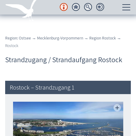
Unterkünfte
Region: Ostsee
→
Mecklenburg-Vorpommern
→
Region Rostock
→
Regionales
Rostock
Urlaubsorte
Strandzugang / Strandaufgang Rostock
Karten
Freizeit
Rostock – Strandzugang 1
Wissenswertes
Veranstaltungen
Blog