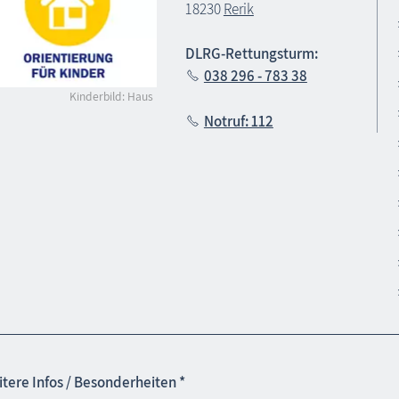
18230
Rerik
DLRG-Rettungsturm:
038 296 - 783 38
Kinderbild: Haus
Notruf: 112
tere Infos / Besonderheiten *