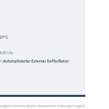
ugang
8:00 Uhr
 (
Automatisierter Externer Defibrillator
)
lständigkeit wird keine Gewähr übernommen, Änderungen möglich.