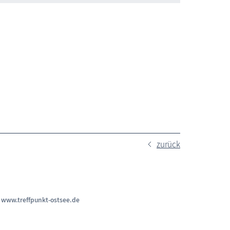
zurück
n
www.treffpunkt-ostsee.de