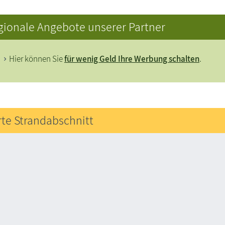
gionale Angebote unserer Partner
Hier können Sie
für wenig Geld Ihre Werbung schalten
.
rte Strandabschnitt