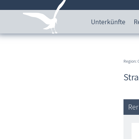
Unterkünfte
R
Region: 
Str
Rer