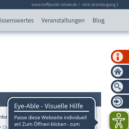
www.treffpunkt-ostsee.de
rerik strandzugang 1
issenswertes
Veranstaltungen
Blog
Informationen zum Strandbereich
Ostsee