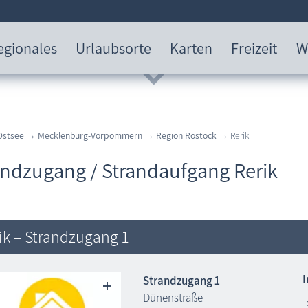
egionales
Urlaubsorte
Karten
Freizeit
W
Ostsee
→
Mecklenburg-Vorpommern
→
Region Rostock
→ Rerik
andzugang / Strandaufgang Rerik
ik – Strandzugang 1
Strandzugang 1
Dünenstraße