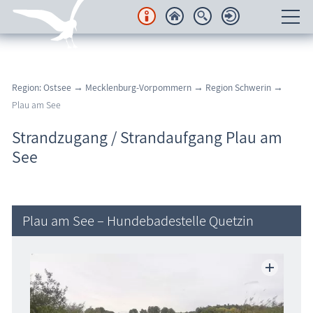
Unterkünfte
Region: Ostsee
→
Mecklenburg-Vorpommern
→
Region Schwerin
→
Regionales
Plau am See
Urlaubsorte
Strandzugang / Strandaufgang Plau am
See
Karten
Freizeit
Plau am See – Hundebadestelle Quetzin
Wissenswertes
Veranstaltungen
Blog