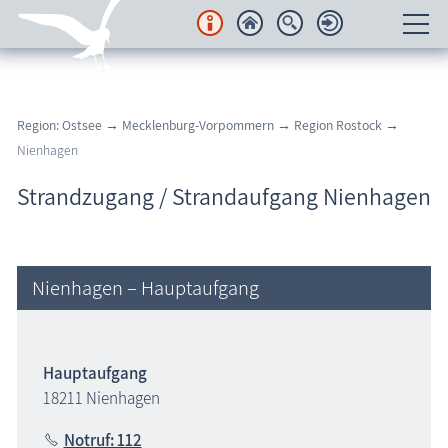
Unterkünfte
Region: Ostsee
→
Mecklenburg-Vorpommern
→
Region Rostock
→
Regionales
Nienhagen
Urlaubsorte
Strandzugang / Strandaufgang Nienhagen
Karten
Freizeit
Nienhagen – Hauptaufgang
Wissenswertes
Hauptaufgang
Veranstaltungen
18211 Nienhagen
Blog
Notruf: 112