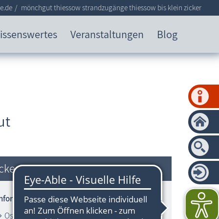
e.de
mönchgut thiessow strandzugänge thiessow bis klein zicker
issenswertes
Veranstaltungen
Blog
ut
cker
Informationen zum Strandbereich
Ostsee