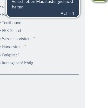
unbewachter Strand
Notrufsäule
Textilstrand
FKK-Strand
Wassersportstrand *
Hundestrand *
Parkplatz *
kurabgabepflichtig
d