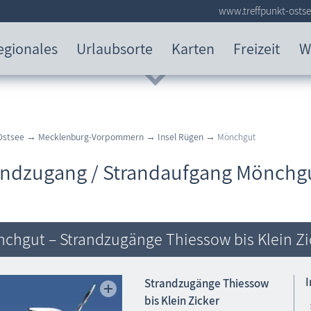
www.treffpunkt-ostse
egionales
Urlaubsorte
Karten
Freizeit
W
Ostsee
→
Mecklenburg-Vorpommern
→
Insel Rügen
→ Mönchgut
andzugang / Strandaufgang Mönchg
chgut – Strandzugänge Thiessow bis Klein Zi
Strandzugänge Thiessow
bis Klein Zicker