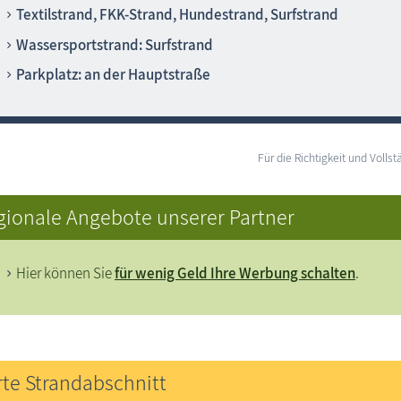
Textilstrand, FKK-Strand, Hundestrand, Surfstrand
Wassersportstrand: Surfstrand
Parkplatz: an der Hauptstraße
Für die Richtigkeit und Vol
gionale Angebote unserer Partner
Hier können Sie
für wenig Geld Ihre Werbung schalten
.
rte Strandabschnitt