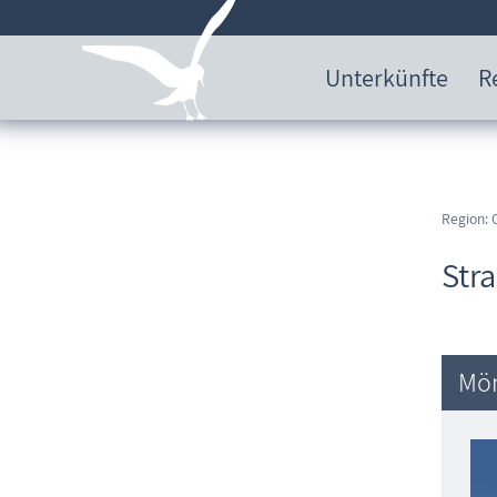
Unterkünfte
R
Region: 
Str
Mön