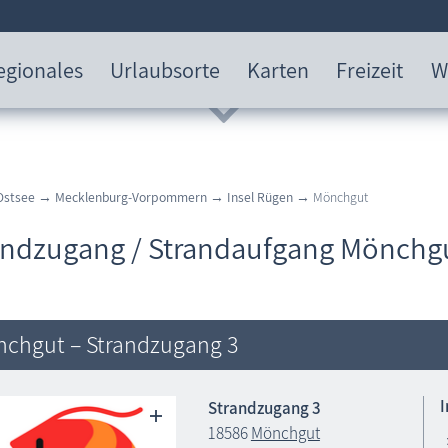
egionales
Urlaubsorte
Karten
Freizeit
W
Ostsee
→
Mecklenburg-Vorpommern
→
Insel Rügen
→ Mönchgut
andzugang / Strandaufgang Mönchg
chgut – Strandzugang 3
Strandzugang 3
18586
Mönchgut