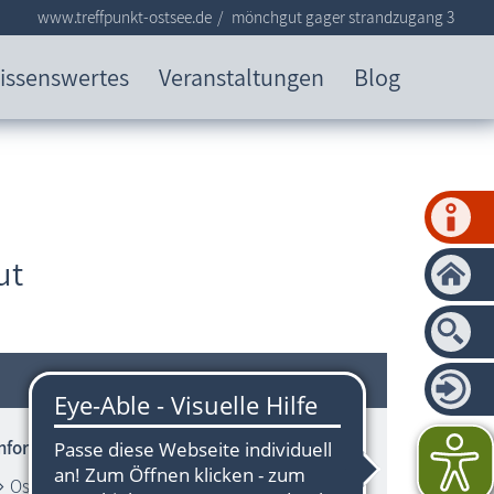
www.treffpunkt-ostsee.de
mönchgut gager strandzugang 3
issenswertes
Veranstaltungen
Blog
ut
Informationen zum Strandbereich
Ostsee