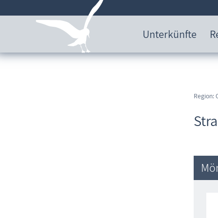
Unterkünfte
R
Region: 
Str
Mön