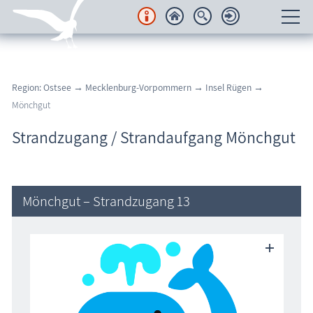
Unterkünfte
Region: Ostsee
→
Mecklenburg-Vorpommern
→
Insel Rügen
→
Regionales
Mönchgut
Urlaubsorte
Strandzugang / Strandaufgang Mönchgut
Karten
Freizeit
Mönchgut – Strandzugang 13
Wissenswertes
Veranstaltungen
Blog